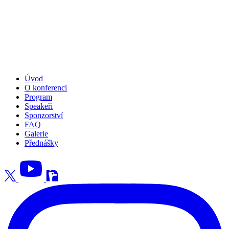
Úvod
O konferenci
Program
Speakeři
Sponzorství
FAQ
Galerie
Přednášky