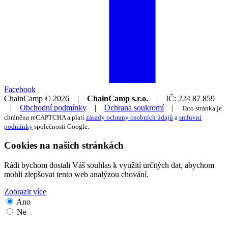
Facebook
ChainCamp © 2026
|
ChainCamp s.r.o.
|
IČ: 224 87 859
|
Obchodní podmínky
|
Ochrana soukromí
|
Tato stránka je
chráněna reCAPTCHA a platí
zásady ochrany osobních údajů
a
smluvní
podmínky
společnosti Google.
Cookies na našich stránkách
Rádi bychom dostali Váš souhlas k využití určitých dat, abychom
mohli zlepšovat tento web analýzou chování.
Zobrazit více
Ano
Ne