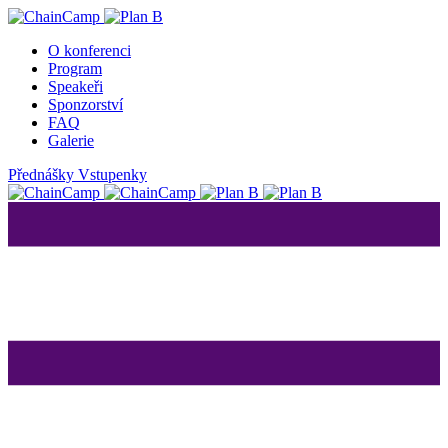
O konferenci
Program
Speakeři
Sponzorství
FAQ
Galerie
Přednášky
Vstupenky